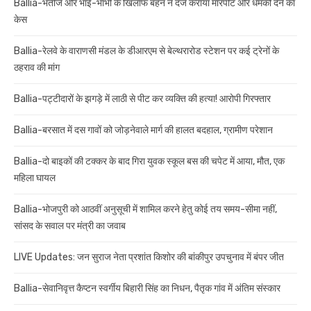
Ballia-भतीजे और भाई-भाभी के खिलाफ बहन ने दर्ज कराया मारपीट और धमकी देने का
केस
Ballia-रेलवे के वाराणसी मंडल के डीआरएम से बेल्थरारोड स्टेशन पर कई ट्रेनों के
ठहराव की मांग
Ballia-पट्टीदारों के झगड़े में लाठी से पीट कर व्यक्ति की हत्या! आरोपी गिरफ्तार
Ballia-बरसात में दस गावों को जोड़नेवाले मार्ग की हालत बदहाल, ग्रामीण परेशान
Ballia-दो बाइकों की टक्कर के बाद गिरा युवक स्कूल बस की चपेट में आया, मौत, एक
महिला घायल
Ballia-भोजपुरी को आठवीं अनुसूची में शामिल करने हेतु कोई तय समय-सीमा नहीं,
सांसद के सवाल पर मंत्री का जवाब
LIVE Updates: जन सुराज नेता प्रशांत किशोर की बांकीपुर उपचुनाव में बंपर जीत
Ballia-सेवानिवृत्त कैप्टन स्वर्गीय बिहारी सिंह का निधन, पैतृक गांव में अंतिम संस्कार