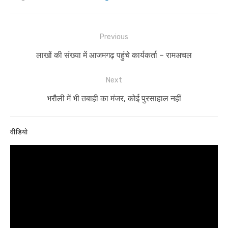
Post
Previous
navigation
Previous
लाखों की संख्या में आजमगढ़ पहुंचे कार्यकर्ता – रामअचल
post:
Next
Next
भरौली में भी तबाही का मंजर, कोई पुरसाहाल नहीं
post:
वीडियो
Video
Player