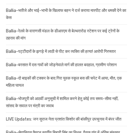
Ballia-भतीजे और भाई-भाभी के खिलाफ बहन ने दर्ज कराया मारपीट और धमकी देने का
केस
Ballia-रेलवे के वाराणसी मंडल के डीआरएम से बेल्थरारोड स्टेशन पर कई ट्रेनों के
ठहराव की मांग
Ballia-पट्टीदारों के झगड़े में लाठी से पीट कर व्यक्ति की हत्या! आरोपी गिरफ्तार
Ballia-बरसात में दस गावों को जोड़नेवाले मार्ग की हालत बदहाल, ग्रामीण परेशान
Ballia-दो बाइकों की टक्कर के बाद गिरा युवक स्कूल बस की चपेट में आया, मौत, एक
महिला घायल
Ballia-भोजपुरी को आठवीं अनुसूची में शामिल करने हेतु कोई तय समय-सीमा नहीं,
सांसद के सवाल पर मंत्री का जवाब
LIVE Updates: जन सुराज नेता प्रशांत किशोर की बांकीपुर उपचुनाव में बंपर जीत
Ballia-सेवानिवृत्त कैप्टन स्वर्गीय बिहारी सिंह का निधन, पैतृक गांव में अंतिम संस्कार