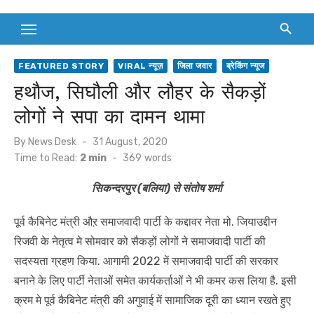
FEATURED STORY
VIRAL न्यूज़
जिला जवार
ब्रेकिंग न्यूज
हथौज, सिघौली और लौहर के सैकड़ों
लोगों ने सपा का दामन थामा
Posted
By
News Desk
31 August, 2020
on
Time to Read:
2 min
-
369
words
सिकन्दरपुर (बलिया) से संतोष शर्मा
पूर्व कैबिनेट मंत्री औऱ समाजवादी पार्टी के कद्दावर नेता मो. जियाउद्दीन
रिजवी के नेतृत्व मे सोमवार को सैकड़ों लोगों ने समाजवादी पार्टी की
सदस्यता ग्रहण किया. आगामी 2022 में समाजवादी पार्टी की सरकार
बनाने के लिए पार्टी नेताओं समेत कार्यकर्ताओं ने भी कमर कस लिया है. इसी
क्रम मे पूर्व कैबिनेट मंत्री की अगुवाई में सामाजिक दूरी का ध्यान रखते हुए