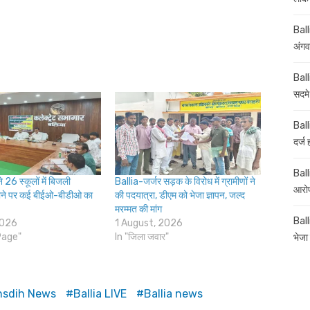
Ball
अंगव
Ball
सदमे
Ball
दर्ज
Balli
 26 स्कूलों में बिजली
Ballia-जर्जर सड़क के विरोध में ग्रामीणों ने
आरोप
ोने पर कई बीईओ-बीडीओ का
की पदयात्रा, डीएम को भेजा ज्ञापन, जल्द
मरम्मत की मांग
Ball
2026
1 August, 2026
Page"
In "जिला जवार"
भेजा 
ansdih News
Ballia LIVE
Ballia news