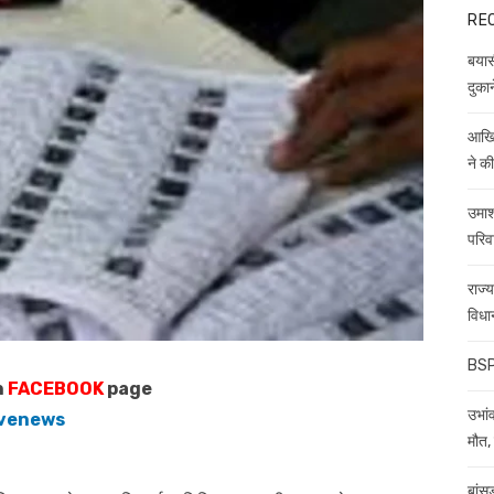
RE
बयास
दुकान
आखिर
ने क
उमाश
परिव
राज्
विधा
BSP 
n
FACEBOOK
page
उभांव
ivenews
मौत, 
बांस