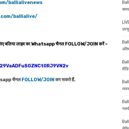
om/ballialivenews
Ball
समय-
com/ballialive/
LIVE
उपचु
Balli
 लिए बलिया लाइव का
Whatsapp
चैनल
FOLLOW/JOIN
करें –
अंति
Ball
0029VaADFuSGZNCt0RJ9VN2v
वीडि
atsapp चैनल
FOLLOW/JOIN
कर सकते हैं.
Ball
व्यव
Ball
नकदी
Ball
लेकिन