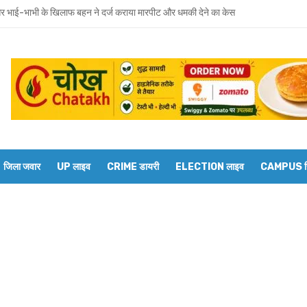
 भाई-भाभी के खिलाफ बहन ने दर्ज कराया मारपीट और धमकी देने का केस
वाराणसी मंडल के डीआरएम से बेल्थरारोड स्टेशन पर कई ट्रेनों के ठहराव की मांग
रवार को होगा उमाशंकर सिंह का अंतिम संस्कार, दुकानें बंद कर व्यापारियों ने दी श्रद्धांजलि
 विधानसभा से जुड़े थे उमाशंकर सिंह, पूरे सदन ने की थी जल्द स्वस्थ होने की कामना
छोटा भाई मानती थीं मायावती, राखी बांधने से लेकर परिवार को हिम्मत देने तक रहा खास रिश्ता
्य घोषित कर दिया था, सुप्रीम कोर्ट ने बहाल की विधानसभा सदस्यता
जिला जवार
UP लाइव
CRIME डायरी
ELECTION लाइव
CAMPUS रिप
शंकर सिंह का निधन, मायावती ने जताया शोक
ें सांप का कहर: झाड़-फूंक के चक्कर में महिला की मौत, परिवार की रक्षा में टॉमी ने गंवाई जान
 पकड़ने गए युवक की डूबने से मौत
त को दिव्यांगजन मोबाइल कोर्ट, समस्याओं का तुरंत मिलेगा समाधान