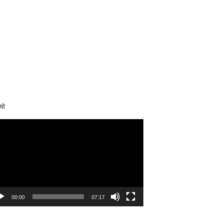
यो
eo
yer
00:00
07:17