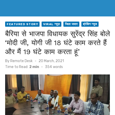
FEATURED STORY
VIRAL न्यूज़
जिला जवार
ब्रेकिंग न्यूज
बैरिया से भाजपा विधायक सुरेंद्र सिंह बोले
‘मोदी जी, योगी जी 18 घंटे काम करते हैं
और मैं 19 घंटे काम करता हूं’
Posted
By
Remote Desk
20 March, 2021
on
Time to Read:
2 min
-
354
words