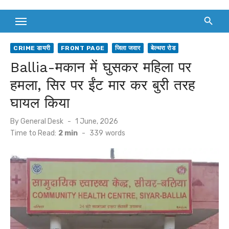
CRIME डायरी
FRONT PAGE
जिला जवार
बेल्थरा रोड
Ballia-मकान में घुसकर महिला पर
हमला, सिर पर ईंट मार कर बुरी तरह
घायल किया
Posted
By
General Desk
1 June, 2026
on
Time to Read:
2 min
-
339
words