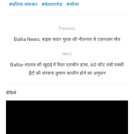
बलिया समाचार
बेल्थरारोड
सीयर
Post
Previous
navigation
Previous
Ballia News: बाइक सवार युवक की नीलगाय से टकराकर मौत
post:
Next
Next
Ballia-तालाब की खुदाई में मिला प्राचीन ढांचा, 60 फीट लंबी पक्की
post:
ईंटों की संरचना कुषाण कालीन होने का अनुमान
वीडियो
Video
Player