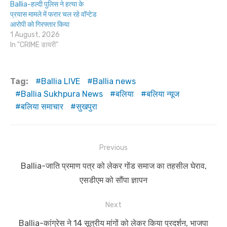
Ballia-हल्दी पुलिस ने हत्या के
प्रयास मामले में फरार चल रहे वॉन्टेड
आरोपी को गिरफ्तार किया
1 August, 2026
In "CRIME डायरी"
Tag:
Ballia LIVE
Ballia news
Ballia Sukhpura News
बलिया
बलिया न्यूज
बलिया समाचार
सुखपुरा
Post
Previous
navigation
Previous
Ballia-जाति प्रमाण पत्र को लेकर गोंड समाज का तहसील घेराव,
post:
एसडीएम को सौंपा ज्ञापन
Next
Next
Ballia-कांग्रेस ने 14 सूत्रीय मांगों को लेकर किया प्रदर्शन, भाजपा