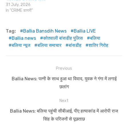
31 July, 2026
In "CRIME डायरी"
Tag:
Ballia Bansdih News
Ballia LIVE
Ballia news
कोतवाली बांसडीह पुलिस
बलिया
बलिया न्यूज
बलिया समाचार
बांसडीह
शातिर गिरोह
Post
Previous
navigation
Previous
Ballia News: पत्नी के साथ हुआ था विवाद, युवक ने गंगा में लगाई
post:
छलांग
Next
Next
Ballia News: बलिया पहुंची सीबीआई, पीए हत्याकांड में आरोपी राज
post:
सिंह के परिजनों से पूछताछ