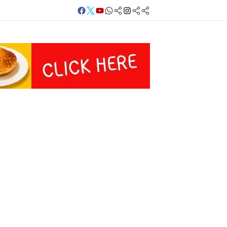
Facebook
Twitter
Youtube
Whatsapp
बलिया
Instagram
Telegram
Threads
लाइव
का
Whatsapp
चैनल
FOLLOW/JOIN
करें