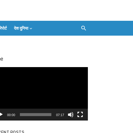
ोर्ट
देश दुनिया
Facebook
Twitter
Youtube
Whatsapp
बलिया
Instagram
Telegram
Threads
लाइव
का
Whatsapp
चैनल
यो
FOLLOW/JOIN
करें
eo
yer
00:00
07:17
CENT POSTS