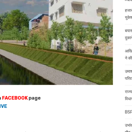
हजारो
युकेश
बयास
दुकान
आखिर
ने क
उमाश
परिव
राज्
n
FACEBOOK
page
विधा
IVE
BSP 
उभांव