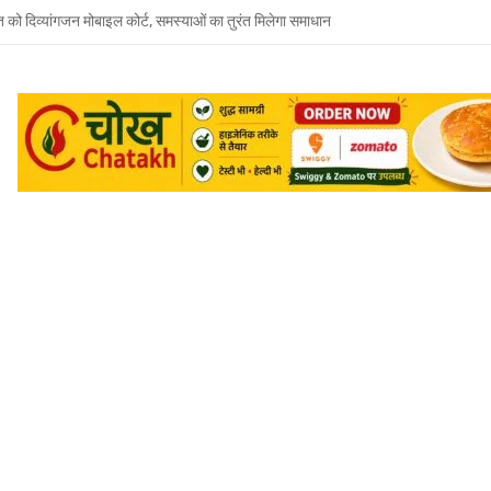
त को दिव्यांगजन मोबाइल कोर्ट, समस्याओं का तुरंत मिलेगा समाधान
 भाई-भाभी के खिलाफ बहन ने दर्ज कराया मारपीट और धमकी देने का केस
जूदगी में उमाशंकर सिंह को अंतिम विदाई, बेटे प्रिंस युकेश देंगे मुखाग्नि
रवार को होगा उमाशंकर सिंह का अंतिम संस्कार, दुकानें बंद कर व्यापारियों ने दी श्रद्धांजलि
 विधानसभा से जुड़े थे उमाशंकर सिंह, पूरे सदन ने की थी जल्द स्वस्थ होने की कामना
छोटा भाई मानती थीं मायावती, राखी बांधने से लेकर परिवार को हिम्मत देने तक रहा खास रिश्ता
्य घोषित कर दिया था, सुप्रीम कोर्ट ने बहाल की विधानसभा सदस्यता
शंकर सिंह का निधन, मायावती ने जताया शोक
में सांप का कहर: झाड़-फूंक के चक्कर में महिला की मौत, परिवार की रक्षा में टॉमी ने गंवाई जान
 पकड़ने गए युवक की डूबने से मौत