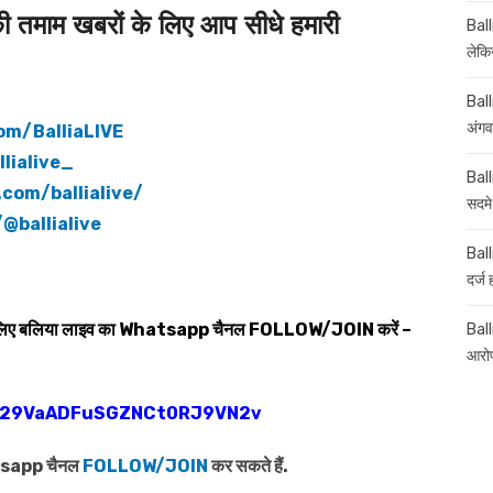
माम खबरों के लिए आप सीधे हमारी
Ball
लेकिन
Ball
अंगव
om/BalliaLIVE
lialive_
Ball
com/ballialive/
सदमे
@ballialive
Ball
दर्ज
 लिए बलिया लाइव का
Whatsapp
चैनल
FOLLOW/JOIN
करें –
Balli
आरोप
0029VaADFuSGZNCt0RJ9VN2v
atsapp चैनल
FOLLOW/JOIN
कर सकते हैं.