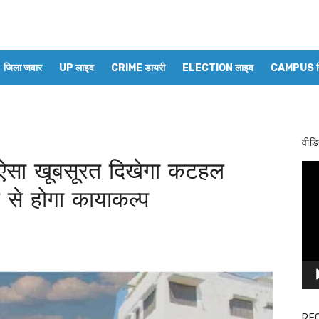
जिला जवार
UP लाइव
CRIME डायरी
ELECTION लाइव
CAMPUS रिप
वीडि
ऐसा खूबसूरत दिखेगा कटहल
Vid
Pla
 से होगा कायाकल्प
RE