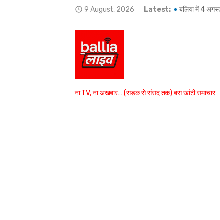
Skip
9 August, 2026
Latest:
बलिया में 4 अगस्
access_time
to
Ballia-भतीजे और
content
हजारों लोगों की मौ
बयासी घाट पर शुक्
आखिरी बार ऑनलाइन
ना TV, ना अखबार… (सड़क से संसद तक) बस खांटी समाचार
उमाशंकर सिंह को 
राज्यपाल ने अयोग
BSP विधायक उमा
उभांव के दो घरों 
बांसडीह में मछली