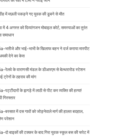
परिवार की रक्षा में टॉमी ने गंवाई जान
डीह में मछली पकड़ने गए युवक की डूबने से मौत
ा में 4 अगस्त को दिव्यांगजन मोबाइल कोर्ट, समस्याओं का तुरंत
गा समाधान
ia-भतीजे और भाई-भाभी के खिलाफ बहन ने दर्ज कराया मारपीट
मकी देने का केस
ia-रेलवे के वाराणसी मंडल के डीआरएम से बेल्थरारोड स्टेशन
 ट्रेनों के ठहराव की मांग
a-पट्टीदारों के झगड़े में लाठी से पीट कर व्यक्ति की हत्या!
ी गिरफ्तार
ia-बरसात में दस गावों को जोड़नेवाले मार्ग की हालत बदहाल,
मीण परेशान
ia-दो बाइकों की टक्कर के बाद गिरा युवक स्कूल बस की चपेट में