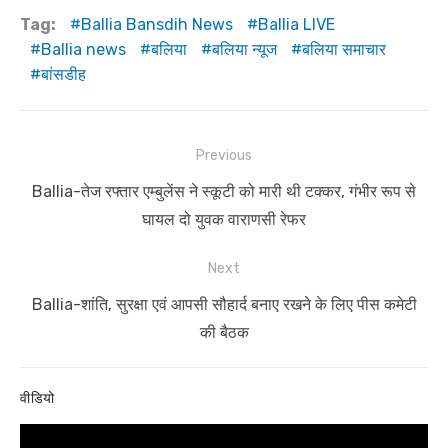
Tag:
Ballia Bansdih News
Ballia LIVE
Ballia news
बलिया
बलिया न्यूज
बलिया समाचार
बांसडीह
Post
Previous
navigation
Previous
Ballia-तेज रफ्तार एम्बुलेंस ने स्कूटी को मारी थी टक्कर, गंभीर रूप से
post:
घायल दो युवक वाराणसी रेफर
Next
Next
Ballia-शांति, सुरक्षा एवं आपसी सौहार्द बनाए रखने के लिए पीस कमेटी
post:
की बैठक
वीडियो
Video