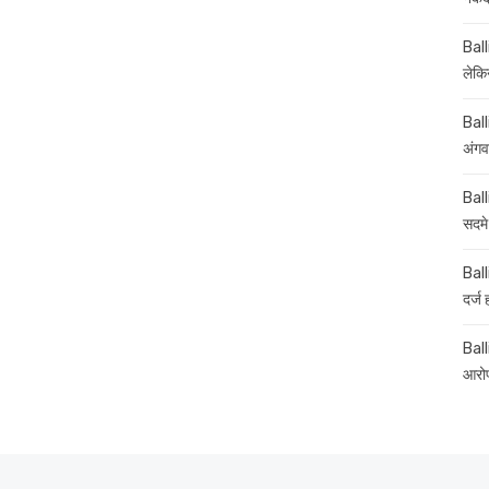
Ball
लेकिन
Ball
अंगव
Ball
सदमे
Ball
दर्ज
Balli
आरोप