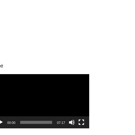
यो
eo
yer
00:00
07:17