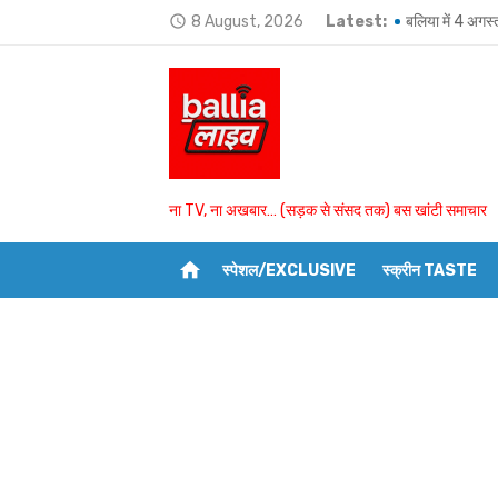
Skip
8 August, 2026
Latest:
बलिया में 4 अगस्
access_time
to
Ballia-भतीजे और
content
हजारों लोगों की मौ
बयासी घाट पर शुक्
आखिरी बार ऑनलाइन
ना TV, ना अखबार… (सड़क से संसद तक) बस खांटी समाचार
उमाशंकर सिंह को 
home
स्पेशल/EXCLUSIVE
स्क्रीन TASTE
राज्यपाल ने अयोग
BSP विधायक उमा
उभांव के दो घरों 
बांसडीह में मछली