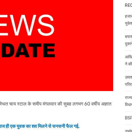
RE
हजारो
युकेश
बयास
दुकान
आखिर
ने क
उमाश
परिव
राज्
पर स्थित चाय स्टाल के समीप मंगलवार की सुबह लगभग 60 वर्षीय अज्ञात
विधा
BSP 
ं भी आज ही एक युवक का शव मिलने से सनसनी फैल गई.
उभांव