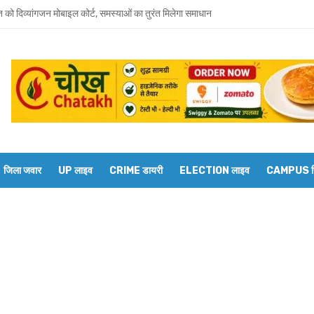
त को दिव्यांगजन मोबाइल कोर्ट, समस्याओं का तुरंत मिलेगा समाधान
 भाई-भाभी के खिलाफ बहन ने दर्ज कराया मारपीट और धमकी देने का केस
जूदगी में उमाशंकर सिंह को अंतिम विदाई, बेटे प्रिंस युकेश देंगे मुखाग्नि
रवार को होगा उमाशंकर सिंह का अंतिम संस्कार, दुकानें बंद कर व्यापारियों ने दी श्रद्धांजलि
 विधानसभा से जुड़े थे उमाशंकर सिंह, पूरे सदन ने की थी जल्द स्वस्थ होने की कामना
छोटा भाई मानती थीं मायावती, राखी बांधने से लेकर परिवार को हिम्मत देने तक रहा खास रिश्ता
जिला जवार
UP लाइव
CRIME डायरी
ELECTION लाइव
CAMPUS रिप
्य घोषित कर दिया था, सुप्रीम कोर्ट ने बहाल की विधानसभा सदस्यता
शंकर सिंह का निधन, मायावती ने जताया शोक
में सांप का कहर: झाड़-फूंक के चक्कर में महिला की मौत, परिवार की रक्षा में टॉमी ने गंवाई जान
 पकड़ने गए युवक की डूबने से मौत