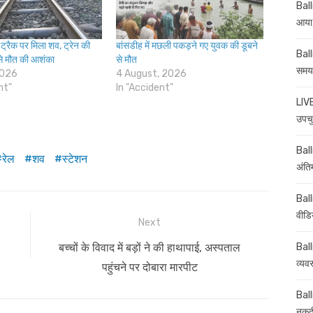
Ball
आया,
ट्रैक पर मिला शव, ट्रेन की
बांसडीह में मछली पकड़ने गए युवक की डूबने
Ball
 से मौत की आशंका
से मौत
समय-
2026
4 August, 2026
nt"
In "Accident"
LIVE
उपचु
Balli
रेल
शव
स्टेशन
अंति
Ball
वीडि
Next
Next
Ball
बच्चों के विवाद में बड़ों ने की हाथापाई, अस्पताल
व्यव
post:
पहुंचने पर दोबारा मारपीट
Ball
नकदी