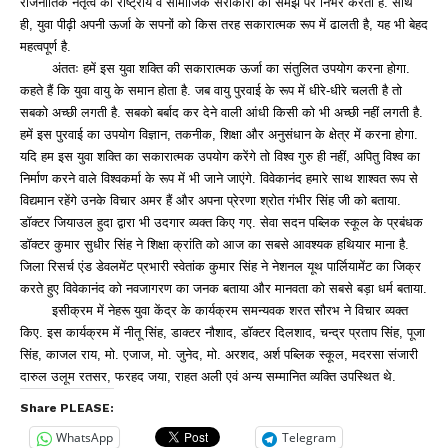
राजनीतिक नेतृत्व की राष्ट्रीय व सामाजिक सरोकारों की समझ पर निर्भर करता है. साथ
ही, युवा पीढ़ी अपनी ऊर्जा के सपनों को किस तरह सकारात्मक रूप में ढालती है, यह भी बेहद
महत्वपूर्ण है.
अंततः हमें इस युवा शक्ति की सकारात्मक ऊर्जा का संतुलित उपयोग करना होगा.
कहते हैं कि युवा वायु के समान होता है. जब वायु पुरवाई के रूप में धीरे-धीरे चलती है तो
सबको अच्छी लगती है. सबको बर्बाद कर देने वाली आंधी किसी को भी अच्छी नहीं लगती है.
हमें इस पुरवाई का उपयोग विज्ञान, तकनीक, शिक्षा और अनुसंधान के क्षेत्र में करना होगा.
यदि हम इस युवा शक्ति का सकारात्मक उपयोग करेंगे तो विश्व गुरु ही नहीं, अपितु विश्व का
निर्माण करने वाले विश्वकर्मा के रूप में भी जाने जाएंगे. विवेकानंद हमारे साथ शाश्वत रूप से
विद्यमान रहेंगे उनके विचार अमर हैं और अपना प्रेरणा श्रोत गंभीर सिंह जी को बताया.
डॉक्टर जियाउल हुदा द्वारा भी उदगार व्यक्त किए गए. सेवा सदन पब्लिक स्कूल के प्रबंधक
डॉक्टर कुमार सुधीर सिंह ने शिक्षा क्रांति को आज का सबसे आवश्यक हथियार माना है.
जिला रिसर्च एंड डेवलमेंट प्रभारी स्वेतांक कुमार सिंह ने नेशनल यूथ पार्लियामेंट का जिक्र
करते हुए विवेकानंद को नवजागरण का जनक बताया और मानवता को सबसे बड़ा धर्म बताया.
इसीक्रम में नेहरू युवा केंद्र के कार्यक्रम समन्यवक शरत सौरभ ने विचार व्यक्त
किए. इस कार्यक्रम में नीतू सिंह, डाक्टर नौशाद, डॉक्टर दिलशाद, चन्द्र प्रताप सिंह, पूजा
सिंह, काजल राय, मो. एजाज, मो. जुनेद, मो. अरशद, अर्श पब्लिक स्कूल, मदरसा संजारी
दारुल उलूम रतसर, फरहद जया, राहत अली एवं अन्य सम्मानित व्यक्ति उपस्थित थे.
Share PLEASE:
WhatsApp
Telegram