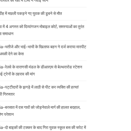
परिवार की रक्षा में टॉमी ने गंवाई जान
डीह में मछली पकड़ने गए युवक की डूबने से मौत
ा में 4 अगस्त को दिव्यांगजन मोबाइल कोर्ट, समस्याओं का तुरंत
गा समाधान
ia-भतीजे और भाई-भाभी के खिलाफ बहन ने दर्ज कराया मारपीट
मकी देने का केस
ia-रेलवे के वाराणसी मंडल के डीआरएम से बेल्थरारोड स्टेशन
 ट्रेनों के ठहराव की मांग
a-पट्टीदारों के झगड़े में लाठी से पीट कर व्यक्ति की हत्या!
ी गिरफ्तार
ia-बरसात में दस गावों को जोड़नेवाले मार्ग की हालत बदहाल,
मीण परेशान
ia-दो बाइकों की टक्कर के बाद गिरा युवक स्कूल बस की चपेट में