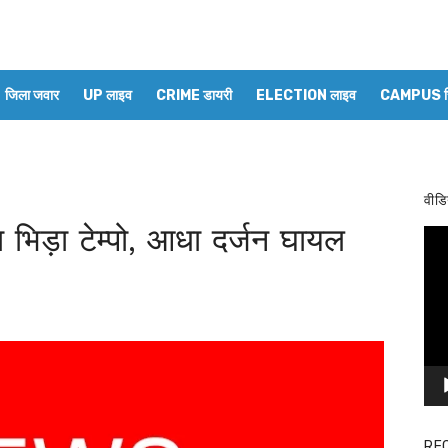
जिला जवार
UP लाइव
CRIME डायरी
ELECTION लाइव
CAMPUS रिप
वीडि
जा भिड़ा टेम्पो, आधा दर्जन घायल
Vid
Pla
RE