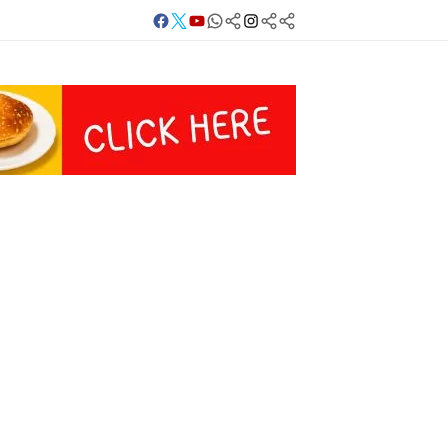
Facebook
Twitter
Youtube
Whatsapp
बलिया
Instagram
Telegram
Threads
लाइव
का
Whatsapp
चैनल
FOLLOW/JOIN
करें