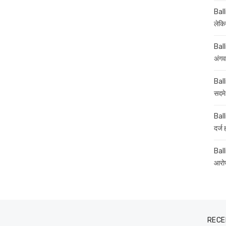
Ball
लेकिन
Ball
अंगव
Ball
सदमे
Ball
दर्ज
Balli
आरोप
RECE