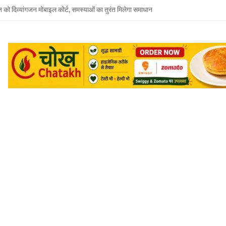
त को दिव्यांगजन मोबाइल कोर्ट, समस्याओं का तुरंत मिलेगा समाधान
 भाई-भाभी के खिलाफ बहन ने दर्ज कराया मारपीट और धमकी देने का केस
जूदगी में उमाशंकर सिंह को अंतिम विदाई, बेटे प्रिंस युकेश देंगे मुखाग्नि
रवार को होगा उमाशंकर सिंह का अंतिम संस्कार, दुकानें बंद कर व्यापारियों ने दी श्रद्धांजलि
 विधानसभा से जुड़े थे उमाशंकर सिंह, पूरे सदन ने की थी जल्द स्वस्थ होने की कामना
छोटा भाई मानती थीं मायावती, राखी बांधने से लेकर परिवार को हिम्मत देने तक रहा खास रिश्ता
्य घोषित कर दिया था, सुप्रीम कोर्ट ने बहाल की विधानसभा सदस्यता
शंकर सिंह का निधन, मायावती ने जताया शोक
में सांप का कहर: झाड़-फूंक के चक्कर में महिला की मौत, परिवार की रक्षा में टॉमी ने गंवाई जान
 पकड़ने गए युवक की डूबने से मौत