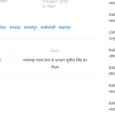
डायरी"
6 August, 2026
आया,
In "रसड़ा"
Ball
समय-
लिया
रसड़ा
राघोपुर
सीएचसी
हादसा
LIVE
उपचु
Balli
Next
अंति
Next
ा
पचरूखा ग्राम सभा के प्रधान सुशील सिंह का
post:
निधन
Ball
वीडि
Ball
व्यव
Ball
नकदी