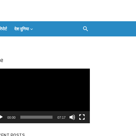
ोर्ट
देश दुनिया
Facebook
Twitter
Youtube
Whatsapp
बलिया
Instagram
Telegram
Threads
लाइव
का
Whatsapp
चैनल
यो
FOLLOW/JOIN
करें
eo
yer
00:00
07:17
CENT POSTS