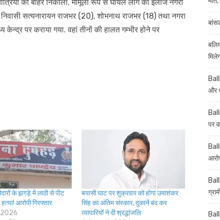
मौत, 
 यात्रियों को बाहर निकाला. मामूली रूप से घायल लोग का इलाज नगरा
कला निवासी सत्यनारायन राजभर (20), शोभनाथ राजभर (18) तथा नगरा
बांस
्य केन्द्र पर कराया गया. वहां तीनों की हालत गम्भीर होने पर
बलिय
मिले
Ball
और ध
Ball
पर कई
Balli
आरोप
Ball
ग्रा
ारों के झगड़े में लाठी से पीट
बयासी घाट पर शुक्रवार को होगा उमाशंकर
 हत्या! आरोपी गिरफ्तार
सिंह का अंतिम संस्कार, दुकानें बंद कर
 2026
व्यापारियों ने दी श्रद्धांजलि
Ball