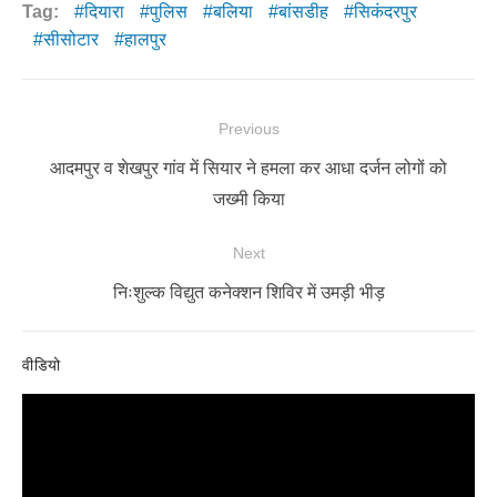
Tag:
दियारा
पुलिस
बलिया
बांसडीह
सिकंदरपुर
सीसोटार
हालपुर
Post
Previous
navigation
Previous
आदमपुर व शेखपुर गांव में सियार ने हमला कर आधा दर्जन लोगों को
post:
जख्मी किया
Next
Next
निःशुल्क विद्युत कनेक्शन शिविर में उमड़ी भीड़
post:
वीडियो
Video
Player