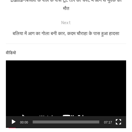
Ballia-बिजली के पोल के पास टूटे तार की चपेट में आने से युवक की
post:
मौत
Next
Next
बलिया में आग का गोला बनी कार, कदम चौराहा के पास हुआ हादसा
post:
वीडियो
Video
Player
00:00
07:17