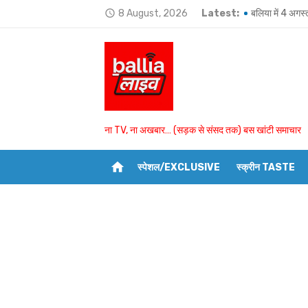
Skip
8 August, 2026
Latest:
बलिया में 4 अगस्
access_time
to
Ballia-भतीजे और
content
हजारों लोगों की मौ
बयासी घाट पर शुक्
आखिरी बार ऑनलाइन
ना TV, ना अखबार… (सड़क से संसद तक) बस खांटी समाचार
उमाशंकर सिंह को 
home
स्पेशल/EXCLUSIVE
स्क्रीन TASTE
राज्यपाल ने अयोग
BSP विधायक उमा
उभांव के दो घरों 
बांसडीह में मछली