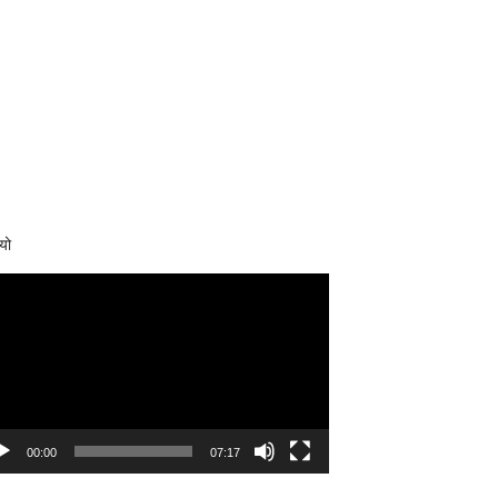
यो
eo
yer
00:00
07:17