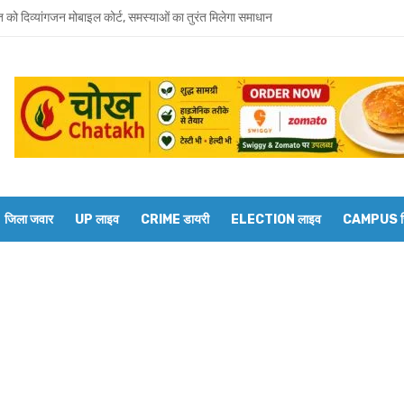
त को दिव्यांगजन मोबाइल कोर्ट, समस्याओं का तुरंत मिलेगा समाधान
 भाई-भाभी के खिलाफ बहन ने दर्ज कराया मारपीट और धमकी देने का केस
जूदगी में उमाशंकर सिंह को अंतिम विदाई, बेटे प्रिंस युकेश देंगे मुखाग्नि
रवार को होगा उमाशंकर सिंह का अंतिम संस्कार, दुकानें बंद कर व्यापारियों ने दी श्रद्धांजलि
 विधानसभा से जुड़े थे उमाशंकर सिंह, पूरे सदन ने की थी जल्द स्वस्थ होने की कामना
छोटा भाई मानती थीं मायावती, राखी बांधने से लेकर परिवार को हिम्मत देने तक रहा खास रिश्ता
जिला जवार
UP लाइव
CRIME डायरी
ELECTION लाइव
CAMPUS रिप
्य घोषित कर दिया था, सुप्रीम कोर्ट ने बहाल की विधानसभा सदस्यता
शंकर सिंह का निधन, मायावती ने जताया शोक
में सांप का कहर: झाड़-फूंक के चक्कर में महिला की मौत, परिवार की रक्षा में टॉमी ने गंवाई जान
 पकड़ने गए युवक की डूबने से मौत