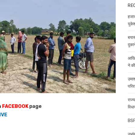
RE
हजारो
युकेश
बयास
दुकान
आखिर
ने क
उमाश
परिव
राज्
n
FACEBOOK
page
विधा
IVE
BSP 
उभांव