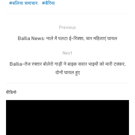
बलिया समाचार
बैरिया
Post
Previous
navigation
Previous
Ballia News: नाले में पलटा ई-रिक्शा, चार महिलाएं घायल
post:
Next
Next
Ballia-तेज रफ्तार बोलेरो गाड़ी ने बाइक सवार भाइयों को मारी टक्कर,
post:
दोनों घायल हुए
वीडियो
Video
Player