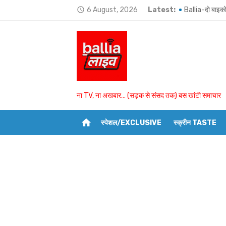
Skip
6 August, 2026
Latest:
Ballia-दो बाइको
access_time
to
Ballia-भोजपुरी क
content
BSP विधायक उमा
उभांव के दो घरों 
बांसडीह में मछली
ना TV, ना अखबार… (सड़क से संसद तक) बस खांटी समाचार
बलिया में 4 अगस्
home
स्पेशल/EXCLUSIVE
स्क्रीन TASTE
Ballia-भतीजे और
Ballia-रेलवे के 
Ballia-पट्टीदारों
Ballia-बरसात में