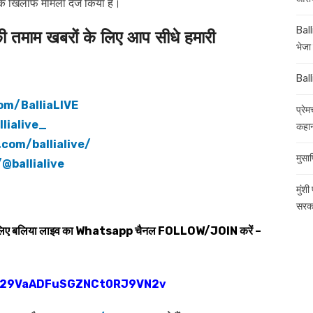
 के खिलाफ मामला दर्ज किया है।
Ball
माम खबरों के लिए आप सीधे हमारी
भेजा 
Ball
om/BalliaLIVE
प्रे
lialive_
कहान
com/ballialive/
मुसाफ
@ballialive
मुंशी
सरका
 लिए बलिया लाइव का
Whatsapp
चैनल
FOLLOW/JOIN
करें –
0029VaADFuSGZNCt0RJ9VN2v