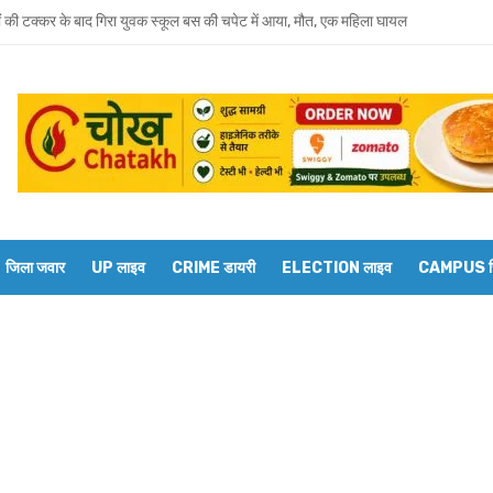
ं की टक्कर के बाद गिरा युवक स्कूल बस की चपेट में आया, मौत, एक महिला घायल
ो आठवीं अनुसूची में शामिल करने हेतु कोई तय समय-सीमा नहीं, सांसद के सवाल पर मंत्री का ज
शंकर सिंह का निधन, मायावती ने जताया शोक
में सांप का कहर: झाड़-फूंक के चक्कर में महिला की मौत, परिवार की रक्षा में टॉमी ने गंवाई जान
 पकड़ने गए युवक की डूबने से मौत
त को दिव्यांगजन मोबाइल कोर्ट, समस्याओं का तुरंत मिलेगा समाधान
जिला जवार
UP लाइव
CRIME डायरी
ELECTION लाइव
CAMPUS रिप
 भाई-भाभी के खिलाफ बहन ने दर्ज कराया मारपीट और धमकी देने का केस
वाराणसी मंडल के डीआरएम से बेल्थरारोड स्टेशन पर कई ट्रेनों के ठहराव की मांग
 के झगड़े में लाठी से पीट कर व्यक्ति की हत्या! आरोपी गिरफ्तार
 दस गावों को जोड़नेवाले मार्ग की हालत बदहाल, ग्रामीण परेशान