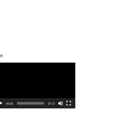
यो
eo
yer
00:00
07:17