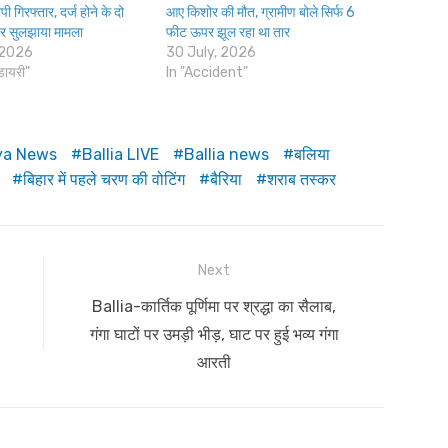
ी गिरफ्तार, दर्ज होने के दो
आए किशोर की मौत, ग्रामीण बोले सिर्फ 6
तर सुलझाया मामला
फीट ऊपर झूल रहा था तार
 2026
30 July, 2026
डायरी"
In "Accident"
iya News
Ballia LIVE
Ballia news
बलिया
बिहार में पहले चरण की वोटिंग
बैरिया
शराब तस्कर
Next
Next
Ballia-कार्तिक पूर्णिमा पर श्रद्धा का सैलाब,
post:
गंगा घाटों पर उमड़ी भीड़, घाट पर हुई भव्य गंगा
आरती