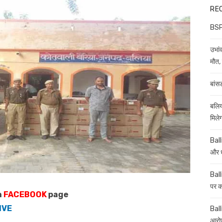
RE
BSP 
उभांव
मौत, 
बांस
बलिय
मिले
Ball
और ध
Ball
पर कई
n
FACEBOOK
page
IVE
Balli
आरोप