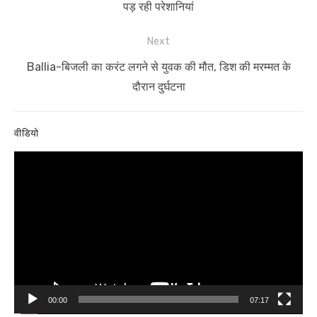
post:
पड़ रही परेशानियां
Next
Next
Ballia-बिजली का करंट लगने से युवक की मौत, डिश की मरम्मत के
post:
दौरान दुर्घटना
वीडियो
Video
Player
00:00
07:17