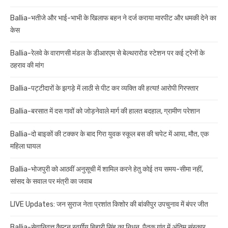
Ballia-भतीजे और भाई-भाभी के खिलाफ बहन ने दर्ज कराया मारपीट और धमकी देने का
केस
Ballia-रेलवे के वाराणसी मंडल के डीआरएम से बेल्थरारोड स्टेशन पर कई ट्रेनों के
ठहराव की मांग
Ballia-पट्टीदारों के झगड़े में लाठी से पीट कर व्यक्ति की हत्या! आरोपी गिरफ्तार
Ballia-बरसात में दस गावों को जोड़नेवाले मार्ग की हालत बदहाल, ग्रामीण परेशान
Ballia-दो बाइकों की टक्कर के बाद गिरा युवक स्कूल बस की चपेट में आया, मौत, एक
महिला घायल
Ballia-भोजपुरी को आठवीं अनुसूची में शामिल करने हेतु कोई तय समय-सीमा नहीं,
सांसद के सवाल पर मंत्री का जवाब
LIVE Updates: जन सुराज नेता प्रशांत किशोर की बांकीपुर उपचुनाव में बंपर जीत
Ballia-सेवानिवृत्त कैप्टन स्वर्गीय बिहारी सिंह का निधन, पैतृक गांव में अंतिम संस्कार